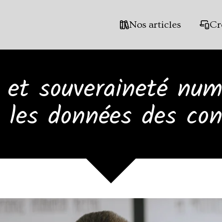
Nos articles
Cr
l et souveraineté num
t les données des con