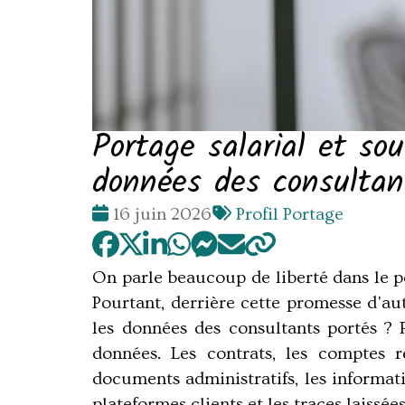
Portage salarial et so
données des consultan
Date
Tags
16 juin 2026
Profil Portage
:
:
On parle beaucoup de liberté dans le por
Pourtant, derrière cette promesse d'a
les données des consultants portés ? 
données. Les contrats, les comptes re
documents administratifs, les informati
plateformes clients et les traces laissées