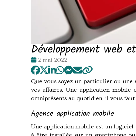
Développement web et a
Date
2 mai 2022
:
Que vous soyez un particulier ou une e
vos affaires. Une application mobile 
omniprésents au quotidien, il vous faut
Agence application mobile
Une application mobile est un logicie
à être installée sur un smartphone ou