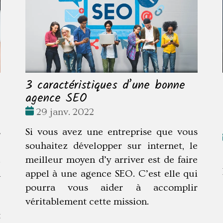
3 caractéristiques d’une bonne
agence SEO
Date
29 janv. 2022
:
s
Si vous avez une entreprise que vous
e
souhaitez développer sur internet, le
.
meilleur moyen d’y arriver est de faire
n
appel à une agence SEO. C’est elle qui
e
pourra vous aider à accomplir
e
véritablement cette mission.
t